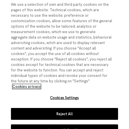
Imagen
We use a selection of own and third party cookies on the
pages of this website: Technical cookies, which are
necessary to use the website; preference or
customization cookies, allow some features of the general
Contacto
options of the website to be tailored; analytics or
measurement cookies, which we use to generate
ciencia.segura@fecyt.es
aggregate data on website usage and statistics, behavioral
adversiting cookies, witch are used to display relevant
content and adversiting. If you choose "Accept all
Síguenos:
cookies", you accept the use of all cookies without
exception. If you choose "Reject all cookies", you reject all
Imagen
cookies except for technical cookies that are necessary
Imagen
Imagen
Imagen
Imagen
for the website to function. You can accept and reject
individual types of cookies and revoke your consent for
the future at any time by clicking on "Settings".
Cookies privacy
Cookies Settings
Pie de página
Aviso legal
Política de privacidad
Reject All
Política de cookies